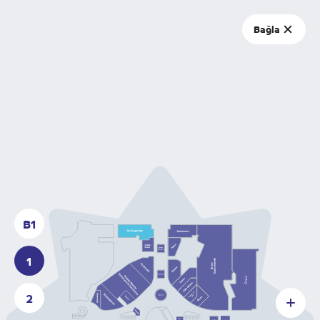
© Dəniz Mall 2026
Bağla
EN
Site by
Jeykhun Imanov Studio
B1
1
2