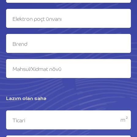
Lazım olan sahə
2
m