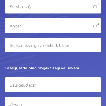
2
m
2
m
Fəaliyyətdə olan obyekt sayı və ünvanı