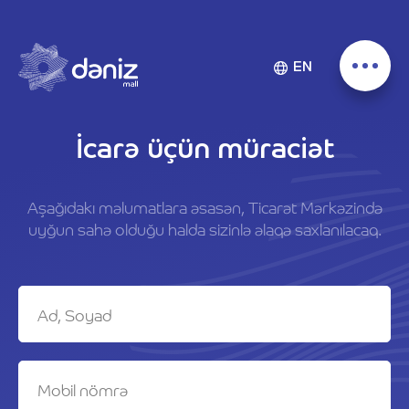
EN
İcarə üçün müraciət
Aşağıdakı məlumatlara əsasən, Ticarət Mərkəzində
uyğun sahə olduğu halda sizinlə əlaqə saxlanılacaq.