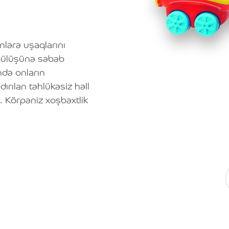
lərə uşaqlarını
gülüşünə səbəb
də onların
ırılan təhlükəsiz həll
. Körpəniz xoşbəxtlik