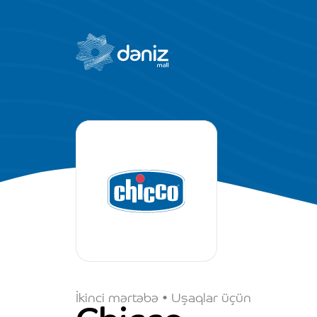
İkinci mərtəbə • Uşaqlar üçün