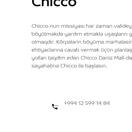
Chicco
Chicco-nun missiyası hər zaman valideyn
böyütməkdə yardım etməklə uşaqların 
olmaqdır. Körpələrin böyümə mərhələsin
ehtiyaclarına cavab vermək üçün planlaşd
yolları təqdim edən Chicco Dəniz Mall-da
səyahətinə Chicco ilə başlasın.
+994 12 599 14 84