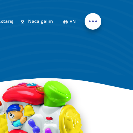
xtarış
Necə gəlim
EN