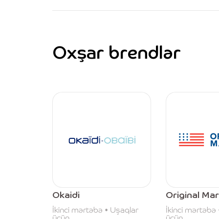
Oxşar brendlər
Okaidi
Original Mar
İkinci mərtəbə • Uşaqlar
İkinci mərtəbə
üçün
üçün