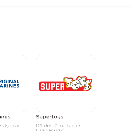
ines
Supertoys
 • Uşaqlar
Dördüncü mərtəbə •
Uşaqlar üçün